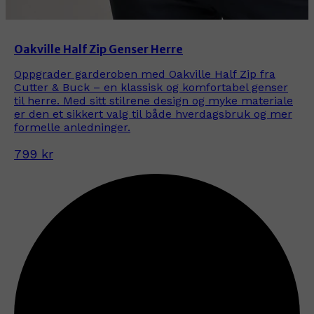
Oakville Half Zip Genser Herre
Oppgrader garderoben med Oakville Half Zip fra
Cutter & Buck – en klassisk og komfortabel genser
til herre. Med sitt stilrene design og myke materiale
er den et sikkert valg til både hverdagsbruk og mer
formelle anledninger.
799 kr