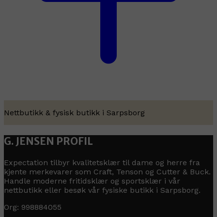
Nettbutikk & fysisk butikk i Sarpsborg
G. JENSEN PROFIL
Expectation tilbyr kvalitetsklær til dame og herre fra
kjente merkevarer som Craft, Tenson og Cutter & Buck.
Handle moderne fritidsklær og sportsklær i vår
nettbutikk eller besøk vår fysiske butikk i Sarpsborg.
Org: 998884055