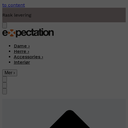
to content
Moderne fritidsklær
Dame
›
Herre
›
Accessories
›
Interiør
Mer
›