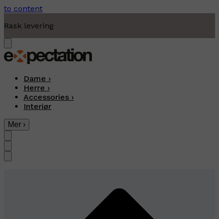
to content
Moderne fritidsklær
…
Dame
›
Herre
›
Accessories
›
Interiør
Mer
›