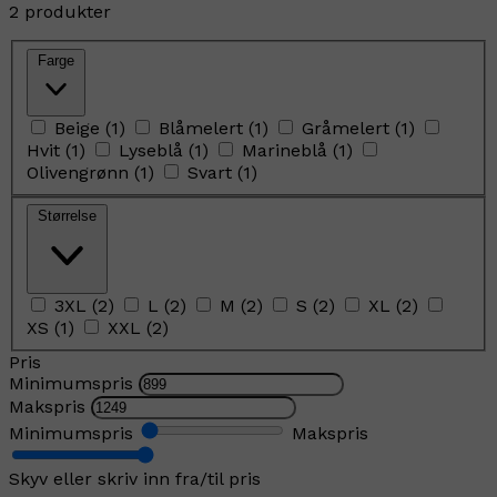
2 produkter
Farge
Beige
(
1
)
Blåmelert
(
1
)
Gråmelert
(
1
)
Hvit
(
1
)
Lyseblå
(
1
)
Marineblå
(
1
)
Olivengrønn
(
1
)
Svart
(
1
)
Størrelse
3XL
(
2
)
L
(
2
)
M
(
2
)
S
(
2
)
XL
(
2
)
XS
(
1
)
XXL
(
2
)
Pris
Minimumspris
Makspris
Minimumspris
Makspris
Skyv eller skriv inn fra/til pris