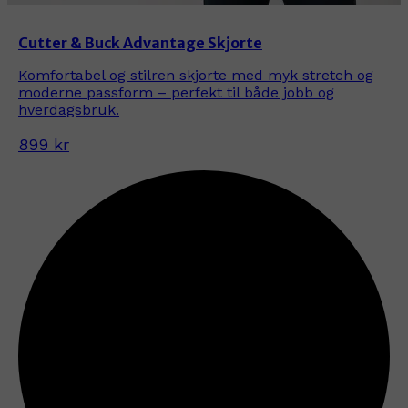
Cutter & Buck Advantage Skjorte
Komfortabel og stilren skjorte med myk stretch og
moderne passform – perfekt til både jobb og
hverdagsbruk.
899 kr