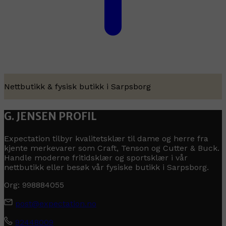
Nettbutikk & fysisk butikk i Sarpsborg
G. JENSEN PROFIL
Expectation tilbyr kvalitetsklær til dame og herre fra
kjente merkevarer som Craft, Tenson og Cutter & Buck.
Handle moderne fritidsklær og sportsklær i vår
nettbutikk eller besøk vår fysiske butikk i Sarpsborg.
Org: 998884055
post@expectation.no
92448009