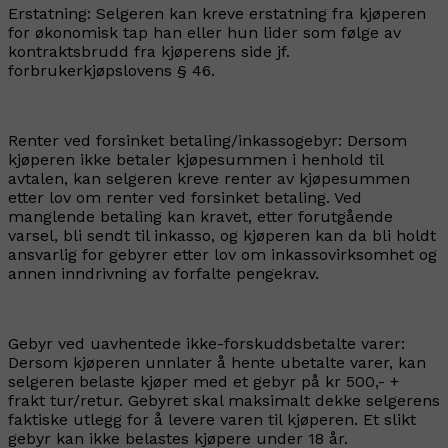
Erstatning: Selgeren kan kreve erstatning fra kjøperen
for økonomisk tap han eller hun lider som følge av
kontraktsbrudd fra kjøperens side jf.
forbrukerkjøpslovens § 46.
Renter ved forsinket betaling/inkassogebyr: Dersom
kjøperen ikke betaler kjøpesummen i henhold til
avtalen, kan selgeren kreve renter av kjøpesummen
etter lov om renter ved forsinket betaling. Ved
manglende betaling kan kravet, etter forutgående
varsel, bli sendt til inkasso, og kjøperen kan da bli holdt
ansvarlig for gebyrer etter lov om inkassovirksomhet og
annen inndrivning av forfalte pengekrav.
Gebyr ved uavhentede ikke-forskuddsbetalte varer:
Dersom kjøperen unnlater å hente ubetalte varer, kan
selgeren belaste kjøper med et gebyr på kr 500,- +
frakt tur/retur. Gebyret skal maksimalt dekke selgerens
faktiske utlegg for å levere varen til kjøperen. Et slikt
gebyr kan ikke belastes kjøpere under 18 år.