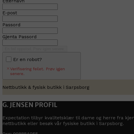
Etternavn
E-post
Passord
Gjenta Passord
En feil oppstod. Prøv igjen senere.
Er en robot?
Verifisering feilet. Prøv igjen
senere.
Nettbutikk & fysisk butikk i Sarpsborg
G. JENSEN PROFIL
Expectation tilbyr kvalitetsklær til dame og herre fra k
nettbutikk eller besøk vår fysiske butikk i Sarpsborg.
Org: 998884055