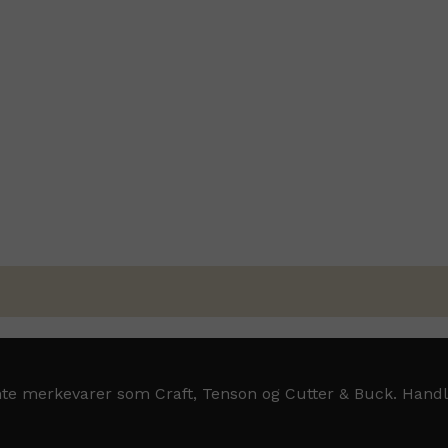
jente merkevarer som Craft, Tenson og Cutter & Buck. Handl