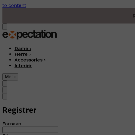
to content
R
Dame
›
Herre
›
Accessories
›
Interiør
Mer
›
Registrer
Fornavn