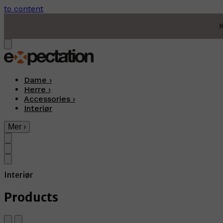
to content
R
Dame
›
Herre
›
Accessories
›
Interiør
Mer
›
Interiør
Products