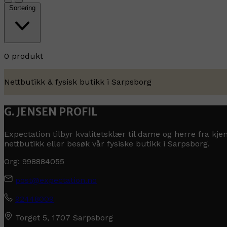
Sortering
0 produkt
Nettbutikk & fysisk butikk i Sarpsborg
G. JENSEN PROFIL
Expectation tilbyr kvalitetsklær til dame og herre fra k
nettbutikk eller besøk vår fysiske butikk i Sarpsborg.
Org: 998884055
post@expectation.no
92448009
Torget 5, 1707 Sarpsborg