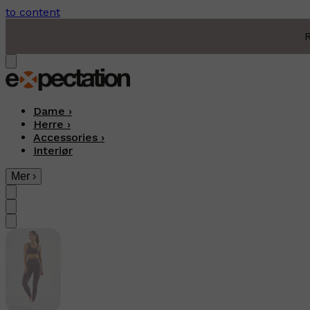
to content
R
Dame
›
Herre
›
Accessories
›
Interiør
Mer
›